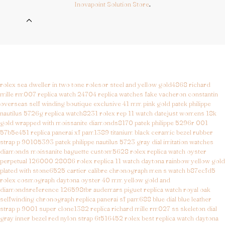
Inovapoint Solution Store
.
rolex sea dweller in two tone rolesor steel and yellow gold4868
richard
mille rm007 replica watch 24704
replica watches fake vacheron constantin
overseas self winding boutique exclusive 41 mm pink gold
patek philippe
nautilus 5726g replica watch8231
rolex rep 11 watch datejust womens 18k
gold wrapped with moissanite diamonds8170
patek philippe 5296r 001
57b5e451
replica panerai xf pam1389 titanium black ceramic bezel rubber
strap p 90105393
patek philippe nautilus 5723 gray dial imitation watches
diamonds moissanite baguette custom5628
rolex replica watch oyster
perpetual 126000 28086
rolex replica 11 watch daytona rainbow yellow gold
plated with stone6525
cartier calibre chronograph men s watch b87ecfd5
rolex cosmograph daytona oyster 40 mm yellow gold and
diamondsreference 126598tbr
audemars piguet replica watch royal oak
selfwinding chronograph
replica panerai sf pam688 blue dial blue leather
strap p 9001 super clone1382
replica richard mille rm027 ss skeleton dial
gray inner bezel red nylon strap 6t516452
rolex best replica watch daytona